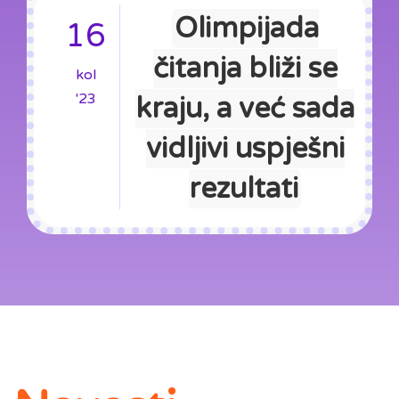
Olimpijada
16
čitanja bliži se
kol
'23
kraju, a već sada
vidljivi uspješni
rezultati