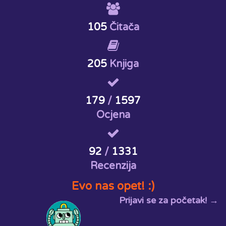
105
Čitača
205
Knjiga
179
/
1597
Ocjena
92
/
1331
Recenzija
Evo nas opet! :)
Prijavi se za početak! →