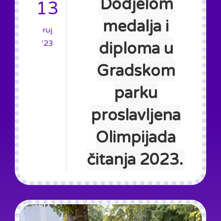
Dodjelom
13
medalja i
ruj
'23
diploma u
Gradskom
parku
proslavljena
Olimpijada
čitanja 2023.