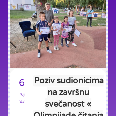
Poziv sudionicima
6
na završnu
ruj
'23
svečanost «
Olimpijade čitanja