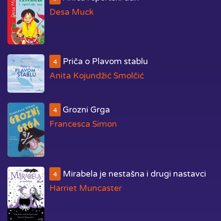
Desa Muck
Priča o Plavom stablu
4
Anita Kojundžić Smolčić
Grozni Grga
4
Francesca Simon
Mirabela je nestašna i drugi nastavci
4
Harriet Muncaster