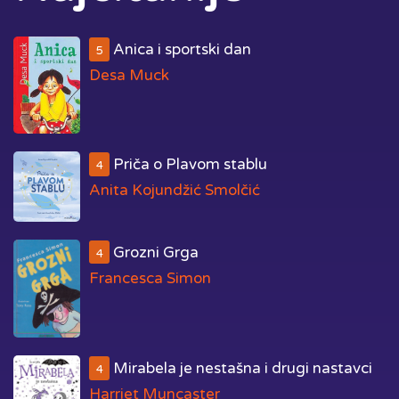
Anica i sportski dan
5
Desa Muck
Priča o Plavom stablu
4
Anita Kojundžić Smolčić
Grozni Grga
4
Francesca Simon
Mirabela je nestašna i drugi nastavci
4
Harriet Muncaster