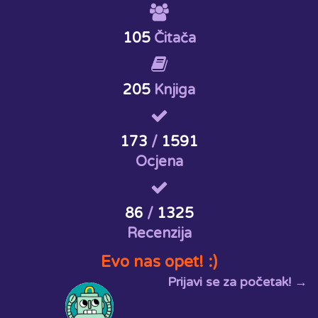
105
Čitača
205
Knjiga
173
/
1591
Ocjena
86
/
1325
Recenzija
Evo nas opet! :)
Prijavi se za početak! →