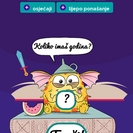
osjećaji
lijepo ponašanje