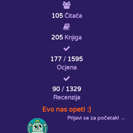
105
Čitača
205
Knjiga
177
/
1595
Ocjena
90
/
1329
Recenzija
Evo nas opet! :)
Prijavi se za početak! →