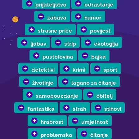
prijateljstvo
odrastanje
zabava
humor
strašne priče
povijest
ljubav
strip
ekologija
pustolovina
bajka
detektivi
krimi
sport
životinje
lagano za čitanje
samopouzdanje
obitelj
fantastika
strah
stihovi
hrabrost
umjetnost
problemska
čitanje