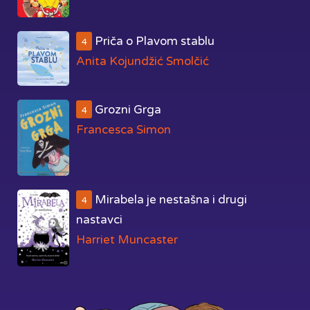
Priča o Plavom stablu
4
Anita Kojundžić Smolčić
Grozni Grga
4
Francesca Simon
Mirabela je nestašna i drugi
4
nastavci
Harriet Muncaster