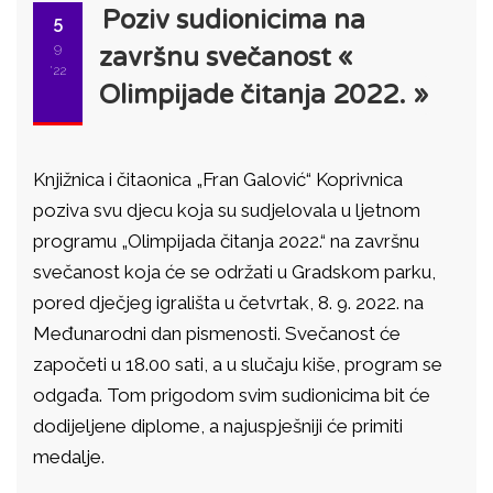
Poziv sudionicima na
5
9
završnu svečanost «
'22
Olimpijade čitanja 2022. »
Knjižnica i čitaonica „Fran Galović“ Koprivnica
poziva svu djecu koja su sudjelovala u ljetnom
programu „Olimpijada čitanja 2022.“ na završnu
svečanost koja će se održati u Gradskom parku,
pored dječjeg igrališta u četvrtak, 8. 9. 2022. na
Međunarodni dan pismenosti. Svečanost će
započeti u 18.00 sati, a u slučaju kiše, program se
odgađa. Tom prigodom svim sudionicima bit će
dodijeljene diplome, a najuspješniji će primiti
medalje.