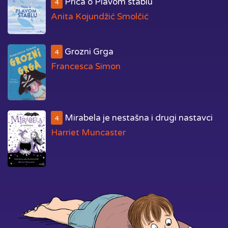
Priča o Plavom stablu
4
Anita Kojundžić Smolčić
Grozni Grga
4
Francesca Simon
Mirabela je nestašna i drugi nastavci
4
Harriet Muncaster