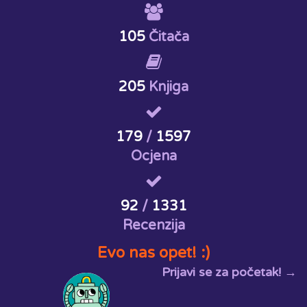
105
Čitača
205
Knjiga
179
/
1597
Ocjena
92
/
1331
Recenzija
Evo nas opet! :)
Prijavi se za početak! →