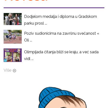
Dodjelom medalja i diploma u Gradskom
parku prosl ...
Poziv sudionicima na završnu svečanost «
Oli ...
Olimpijada čitanja bliži se kraju, a već sada
vidl ...
Više