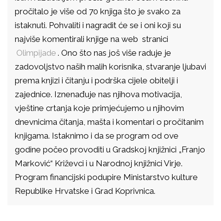
pročitalo je više od 70 knjiga što je svako za
istaknuti. Pohvaliti i nagradit će se i oni koji su
najviše komentirali knjige na web
stranici
Olimpijade
.
O
no što nas još više raduje je
zadovoljstvo naših malih korisnika, stvaranje ljubavi
prema knjizi i čitanju i podrška cijele obitelji i
zajednice. Iznenađuje nas njihova motivacija,
vještine crtanja koje primjećujemo u njihovim
dnevnicima čitanja, mašta i komentari o pročitanim
knjigama.
Istaknimo i da se program od ove
godine počeo provoditi u Gradskoj knjižnici „Franjo
Marković“ Križevci i u Narodnoj knjižnici Virje.
Program financijski podupire Ministarstvo kulture
Republike Hrvatske i Grad Koprivnica.