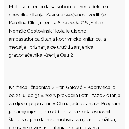
Mole se učenici da sa sobom ponesu dekice i
dnevnike čitanja. Završnu svečanost vodit će
Karolina Điko, učenica 8. razreda OŠ „Antun
Nemčić Gostovinski“ koja je ujedno i
ambasadorica čitanja koprivničke knjižnice, a
medalje i priznanja će uručiti zamjenica
gradonačelnika Ksenija Ostriž.
Knjižnica i čitaonica «
Fran Galović
» Koprivnica je
od 21. 6. do 31.8.2022. provodila ljetni izazov čitanja
za djecu, popularnu «
Olimpijadu čitanja
». Program
je namijenjen djeci od 1. do 4. razreda osnovnih
škola s ciljem da ih se motivira za čitanje iz užitka,
da usavrše vještine čitanja i razumijevanja