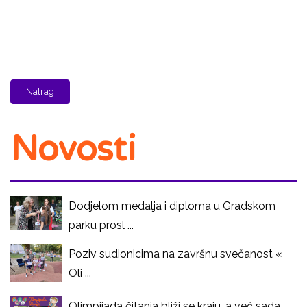
Natrag
Novosti
Dodjelom medalja i diploma u Gradskom
parku prosl ...
Poziv sudionicima na završnu svečanost «
Oli ...
Olimpijada čitanja bliži se kraju, a već sada