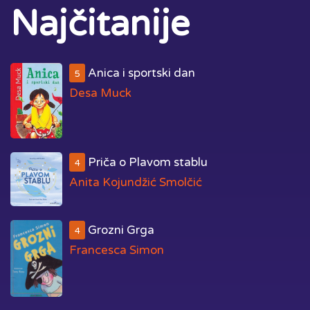
Najčitanije
Anica i sportski dan
5
Desa Muck
Priča o Plavom stablu
4
Anita Kojundžić Smolčić
Grozni Grga
4
Francesca Simon