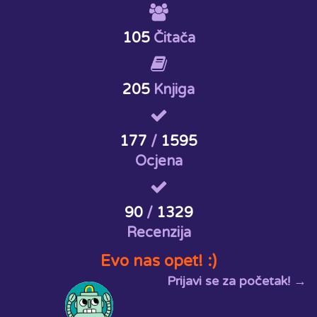
105
Čitača
205
Knjiga
177
/
1595
Ocjena
90
/
1329
Recenzija
Evo nas opet! :)
Prijavi se za početak! →