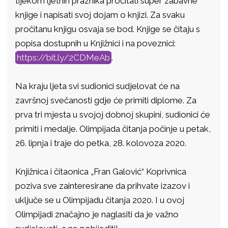
tijekom ljetnih praznika pročitati super zabavne
knjige i napisati svoj dojam o knjizi. Za svaku
pročitanu knjigu osvaja se bod. Knjige se čitaju s
popisa dostupnih u Knjižnici i na poveznici:
https://bit.ly/2CDMeAb
.
Na kraju ljeta svi sudionici sudjelovat će na
završnoj svečanosti gdje će primiti diplome. Za
prva tri mjesta u svojoj dobnoj skupini, sudionici će
primiti i medalje. Olimpijada čitanja počinje u petak,
26. lipnja i traje do petka, 28. kolovoza 2020.
Knjižnica i čitaonica „Fran Galović“ Koprivnica
poziva sve zainteresirane da prihvate izazov i
uključe se u Olimpijadu čitanja 2020. I u ovoj
Olimpijadi značajno je naglasiti da je važno