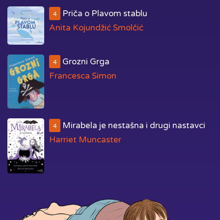
Priča o Plavom stablu
4
Anita Kojundžić Smolčić
Grozni Grga
4
Francesca Simon
Mirabela je nestašna i drugi nastavci
4
Harriet Muncaster