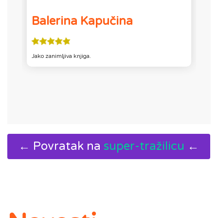
Balerina Kapučina
E
Jako zanimljiva knjiga.
K
Z
← Povratak na
super-tražilicu
←