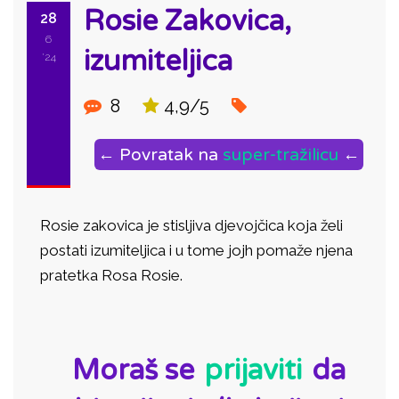
Rosie Zakovica,
28
6
izumiteljica
'24
8
4,9/5
← Povratak na
super-tražilicu
←
Rosie zakovica je stisljiva djevojčica koja želi
postati izumiteljica i u tome jojh pomaže njena
pratetka Rosa Rosie.
ID:
Moraš se
prijaviti
da