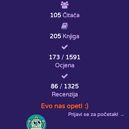
105
Čitača
205
Knjiga
173
/
1591
Ocjena
86
/
1325
Recenzija
Evo nas opet! :)
Prijavi se za početak! →