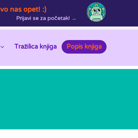
vo nas opet! :)
Prijavi se za početak! →
Tražilica knjiga
Popis knjiga