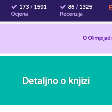
173
/
1591
86
/
1325
E
Ocjena
Recenzija
O Olimpijadi
Detaljno o knjizi