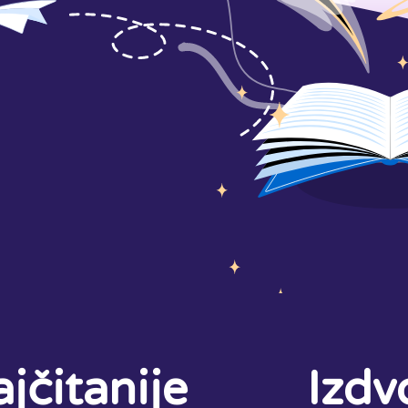
jčitanije
Izdv