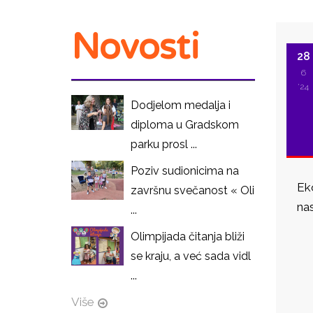
Novosti
28
6
'24
Dodjelom medalja i
diploma u Gradskom
parku prosl ...
Poziv sudionicima na
Eko
završnu svečanost « Oli
nas
...
Olimpijada čitanja bliži
I
se kraju, a već sada vidl
...
Više