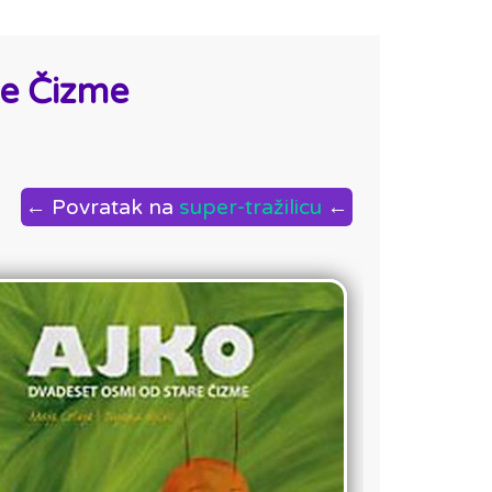
re Čizme
← Povratak na
super-tražilicu
←