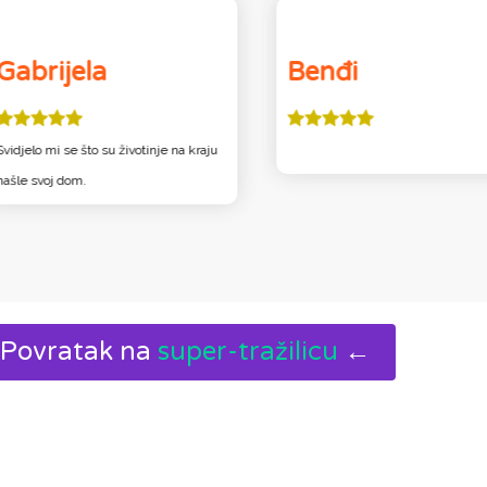
Gabrijela
Benđi
Svidjelo mi se što su životinje na kraju
našle svoj dom.
Povratak na
super-tražilicu
←