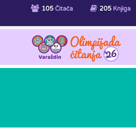
105
Čitača
205
Knjiga