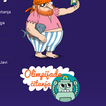
itanja
iga
Javi