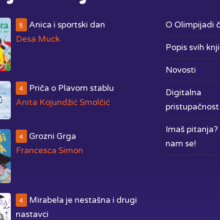
Anica i sportski dan
O Olimpijadi č
5
Desa Muck
Popis svih knj
Novosti
Priča o Plavom stablu
4
Digitalna
Anita Kojundžić Smolčić
pristupačnost
Imaš pitanja? 
Grozni Grga
4
nam se!
Francesca Simon
Mirabela je nestašna i drugi
4
nastavci