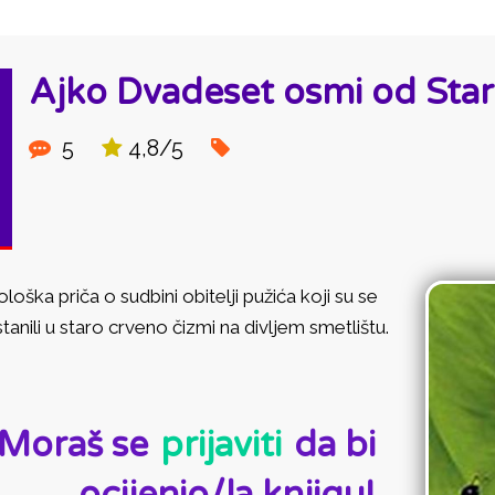
Ajko Dvadeset osmi od Sta
5
4,8/5
loška priča o sudbini obitelji pužića koji su se
tanili u staro crveno čizmi na divljem smetlištu.
D:
Moraš se
prijaviti
da bi