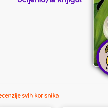
ocijenio/la knjigu!
cenzije svih korisnika