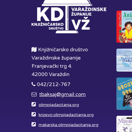
Knjižničarsko društvo
Varaždinske županije
Franjevački trg 4.
42000 Varaždin
042/212-767
tbaksaj@gmail.com
olimpijadacitanja.org
krizevci.olimpijadacitanja.org
makarska.olimpijadacitanja.org