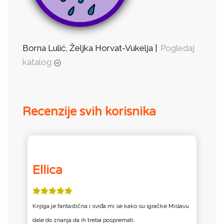
Borna Lulić, Željka Horvat-Vukelja |
Pogledaj
katalog
Recenzije svih korisnika
Ellica
Knjiga je fantastična i sviđa mi se kako su igračke Mislavu
s
dale do znanja da ih treba pospremati.
s