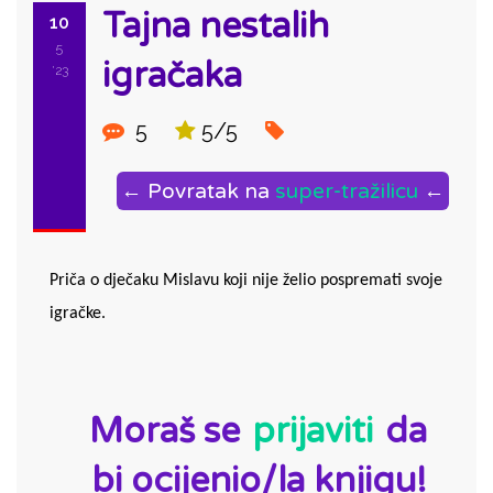
Tajna nestalih
10
5
igračaka
'23
5
5/5
← Povratak na
super-tražilicu
←
Priča o dječaku Mislavu koji nije želio pospremati svoje 
igračke.
ID:
Moraš se
prijaviti
da
bi ocijenio/la knjigu!