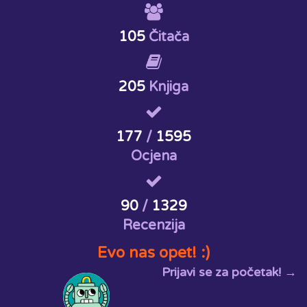
105
Čitača
205
Knjiga
177
/
1595
Ocjena
90
/
1329
Recenzija
Evo nas opet! :)
Prijavi se za početak! →