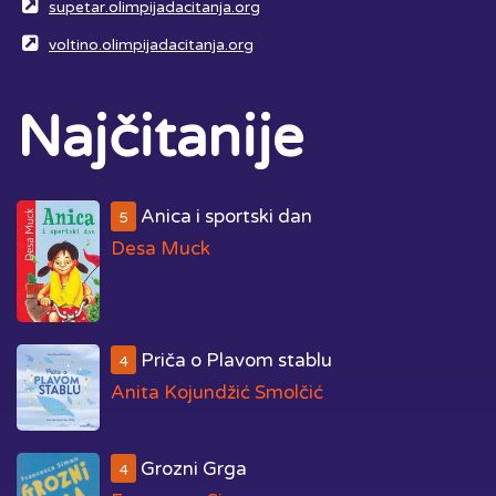
supetar.olimpijadacitanja.org
voltino.olimpijadacitanja.org
Najčitanije
Anica i sportski dan
5
Desa Muck
Priča o Plavom stablu
4
Anita Kojundžić Smolčić
Grozni Grga
4