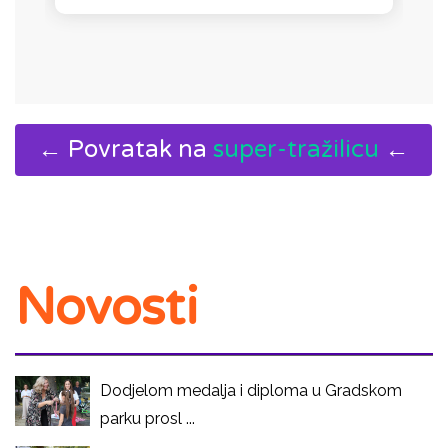
← Povratak na
super-tražilicu
←
Novosti
Dodjelom medalja i diploma u Gradskom
parku prosl ...