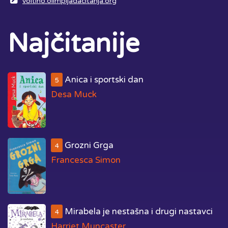
voltino.olimpijadacitanja.org
Najčitanije
Anica i sportski dan
5
Desa Muck
Grozni Grga
4
Francesca Simon
Mirabela je nestašna i drugi nastavci
4
Harriet Muncaster