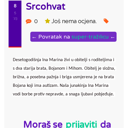
Srcohvat
8
5
'23
0
Još nema ocjena.
← Povratak na
super-tražilicu
←
Desetogodišnja Ina Marina živi u obitelji s roditeljima i 
s dva starija brata, Bojanom i Mihom. Obitelj je složna, 
brižna, a posebna pažnja i briga usmjerena je na brata 
Bojana koji ima autizam. Naša junakinja Ina Marina 
vodi borbe protiv nepravde, a snaga ljubavi pobjeđuje. 
ID:
Moraš se
prijaviti
da