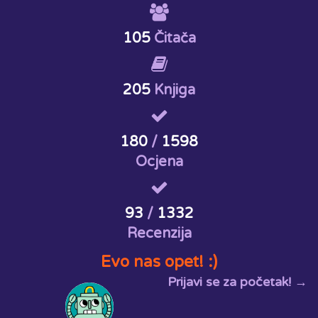
105
Čitača
205
Knjiga
180
/
1598
Ocjena
93
/
1332
Recenzija
Evo nas opet! :)
Prijavi se za početak! →