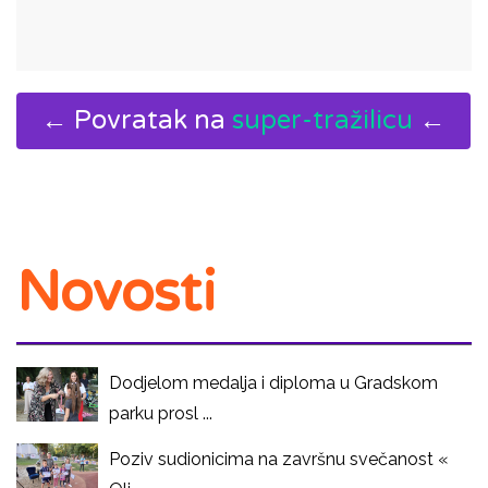
← Povratak na
super-tražilicu
←
Novosti
Dodjelom medalja i diploma u Gradskom
parku prosl ...
Poziv sudionicima na završnu svečanost «