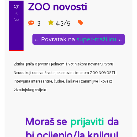
ZOO novosti
17
5
'22
3
4,3/5
← Povratak na
super-tražilicu
←
Zbirka  priča o prvom i jedinom životinjskom novinaru, tvoru 
Neusu koji osniva životinjske novine imenom ZOO NOVOSTI. 
Intervjuira interesantne, čudne, šašave i zanimljive likove iz 
životinjskog svijeta.
ID:
Moraš se
prijaviti
da
bi ocijenio/la knjigu!