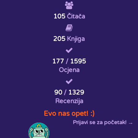
105
Čitača
205
Knjiga
177
/
1595
Ocjena
90
/
1329
Recenzija
Evo nas opet! :)
Prijavi se za početak! →