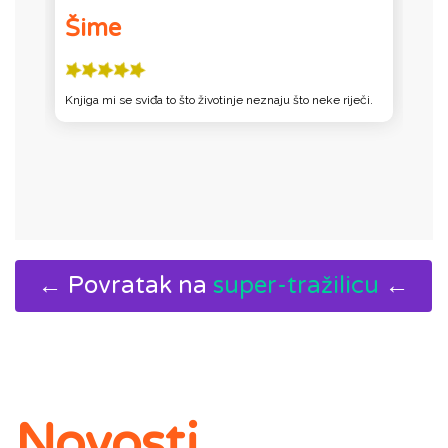
Šime
Knjiga mi se sviđa to što životinje neznaju što neke riječi.
T
pi
← Povratak na
super-tražilicu
←
Novosti