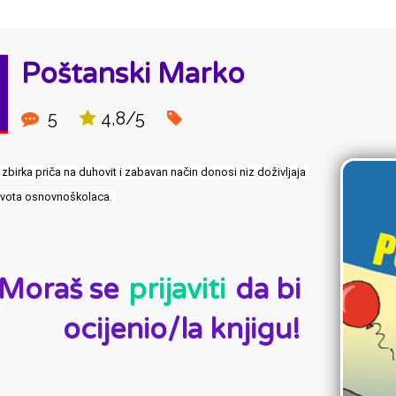
Poštanski Marko
5
4,8/5
zbirka priča na duhovit i zabavan način donosi niz doživljaja 
života osnovnoškolaca. 
D:
Moraš se
prijaviti
da bi
ocijenio/la knjigu!