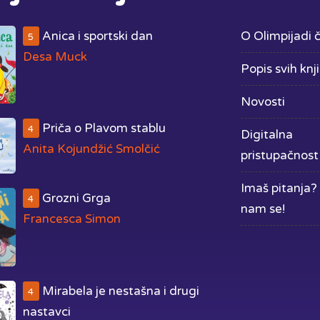
Anica i sportski dan
O Olimpijadi č
5
Desa Muck
Popis svih knj
Novosti
Priča o Plavom stablu
4
Digitalna
Anita Kojundžić Smolčić
pristupačnost
Imaš pitanja? 
Grozni Grga
4
nam se!
Francesca Simon
Mirabela je nestašna i drugi
4
nastavci