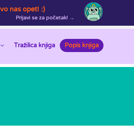
vo nas opet! :)
Prijavi se za početak! →
Tražilica knjiga
Popis knjiga