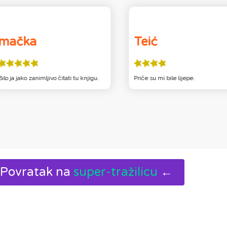
mačka
Teić
Bilo ja jako zanimljivo čitati tu knjigu.
Priče su mi bile lijepe.
Povratak na
super-tražilicu
←