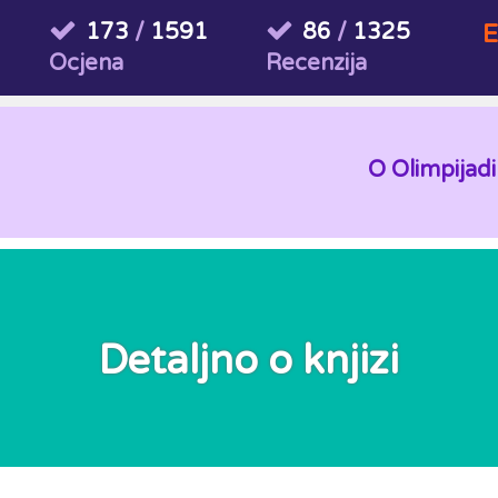
173
/
1591
86
/
1325
E
Ocjena
Recenzija
O Olimpijadi
Detaljno o knjizi