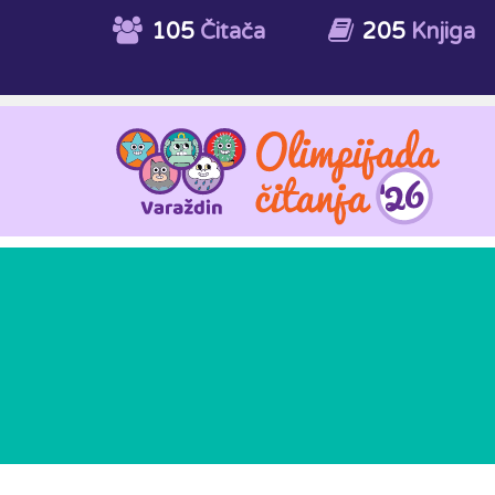
105
Čitača
205
Knjiga