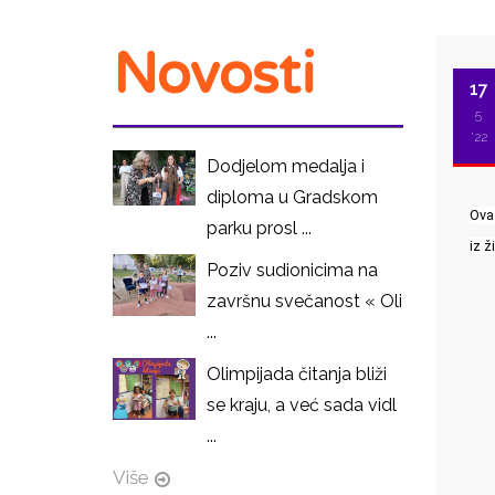
Novosti
17
5
'22
Dodjelom medalja i
diploma u Gradskom
Ova 
parku prosl ...
iz 
Poziv sudionicima na
završnu svečanost « Oli
I
...
Olimpijada čitanja bliži
se kraju, a već sada vidl
...
Više