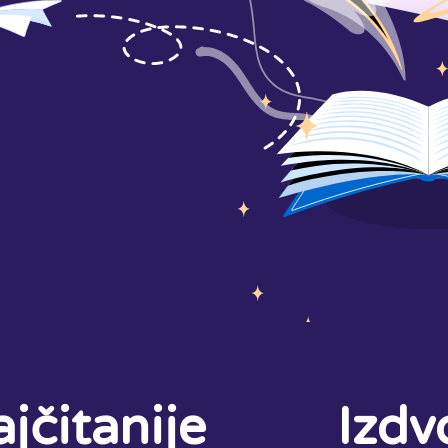
jčitanije
Izdv