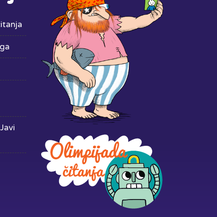
itanja
iga
Javi