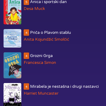
Anica i sportski dan
5
Desa Muck
Priča o Plavom stablu
4
Anita Kojundžić Smolčić
Grozni Grga
4
Francesca Simon
Mirabela je nestašna i drugi nastavci
4
Harriet Muncaster