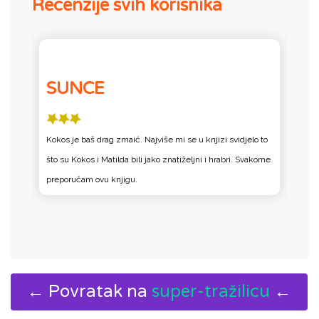
Recenzije svih korisnika
SUNCE
Kokos je baš drag zmaić. Najviše mi se u knjizi svidjelo to
J
što su Kokos i Matilda bili jako znatiželjni i hrabri. Svakome
preporučam ovu knjigu.
← Povratak na
super-tražilicu
←