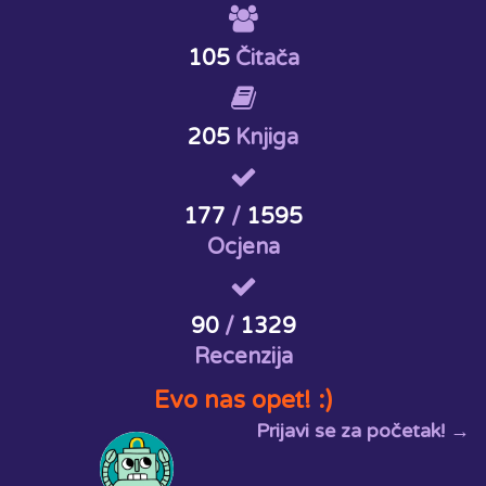
105
Čitača
205
Knjiga
177
/
1595
Ocjena
90
/
1329
Recenzija
Evo nas opet! :)
Prijavi se za početak! →