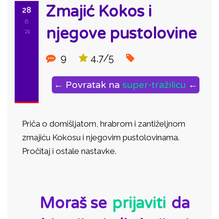
Zmajić Kokos i
28
6
njegove pustolovine
'21
9
4,7/5
← Povratak na
super-tražilicu
←
Priča o domišljatom, hrabrom i zantiželjnom
zmajiću Kokosu i njegovim pustolovinama.
Pročitaj i ostale nastavke.
ID:
Moraš se
prijaviti
da