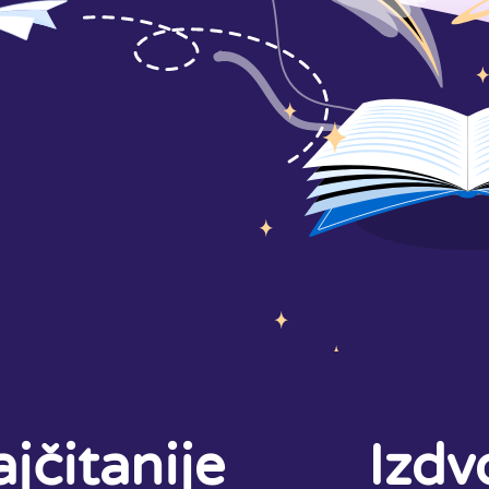
jčitanije
Izdv