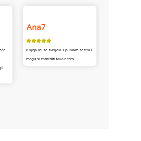
Ana7
SUNCE
jeća
Knjiga mi se svidjela. I ja imam sestru i
Ovo mi je jako dob
magu si zamisliti tako nesto.
odlična knjiga! P
ji
svakome! Najviše 
je seka stalno pla
pušio, a baka bila 