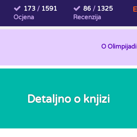
173
/
1591
86
/
1325
E
Ocjena
Recenzija
O Olimpijadi
Detaljno o knjizi