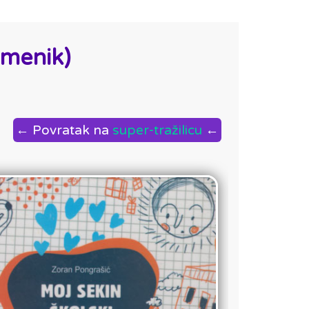
imenik)
← Povratak na
super-tražilicu
←