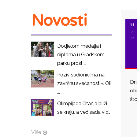
Novosti
11
4
'21
Dodjelom medalja i
diploma u Gradskom
parku prosl ...
Poziv sudionicima na
Dne
završnu svečanost « Oli
obi
...
što
Olimpijada čitanja bliži
se kraju, a već sada vidl
I
...
Više