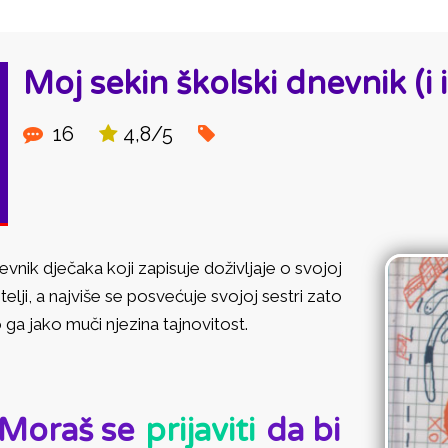
Moj sekin školski dnevnik (i 
16
4,8/5
vnik dječaka koji zapisuje doživljaje o svojoj
telji, a najviše se posvećuje svojoj sestri zato
 ga jako muči njezina tajnovitost.
D:
Moraš se
prijaviti
da bi