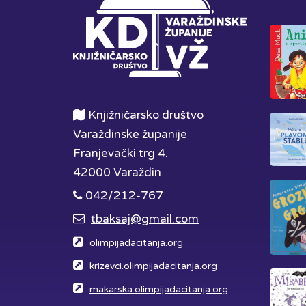
Knjižničarsko društvo
Varaždinske županije
Franjevački trg 4.
42000 Varaždin
042/212-767
tbaksaj@gmail.com
olimpijadacitanja.org
krizevci.olimpijadacitanja.org
makarska.olimpijadacitanja.org