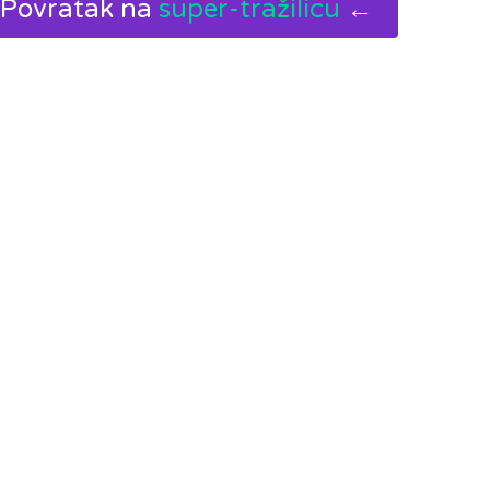
Povratak na
super-tražilicu
←