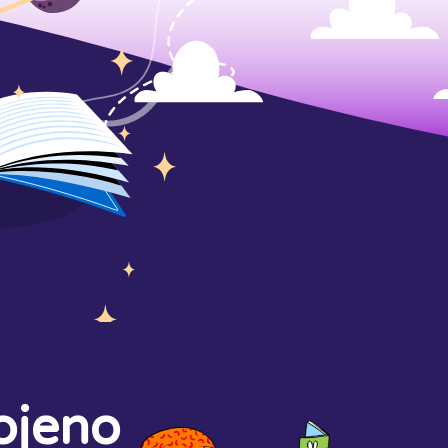
ojeno