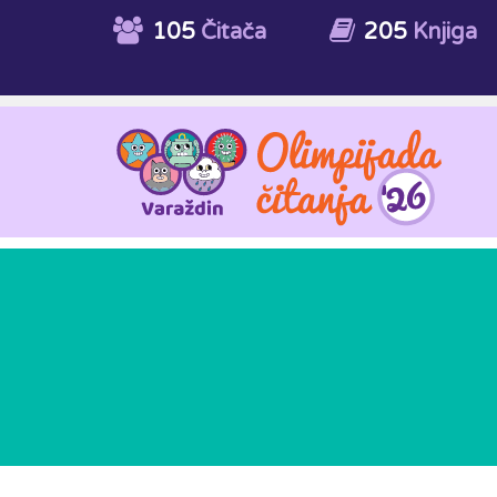
105
Čitača
205
Knjiga