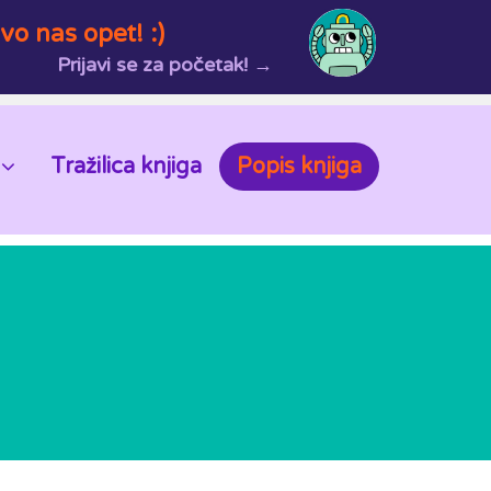
vo nas opet! :)
Prijavi se za početak! →
Tražilica knjiga
Popis knjiga