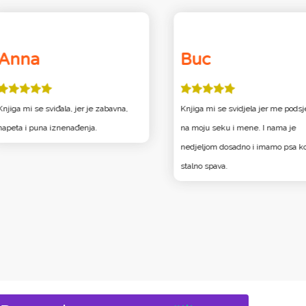
Anna
Buc
Knjiga mi se sviđala, jer je zabavna,
Knjiga mi se svidjela jer me pods
napeta i puna iznenađenja.
na moju seku i mene. I nama je
nedjeljom dosadno i imamo psa ko
stalno spava.