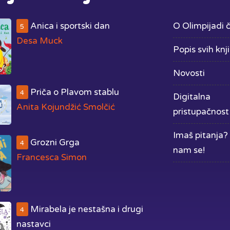
Anica i sportski dan
O Olimpijadi č
5
Desa Muck
Popis svih knj
Novosti
Priča o Plavom stablu
4
Digitalna
Anita Kojundžić Smolčić
pristupačnost
Imaš pitanja? 
Grozni Grga
4
nam se!
Francesca Simon
Mirabela je nestašna i drugi
4
nastavci