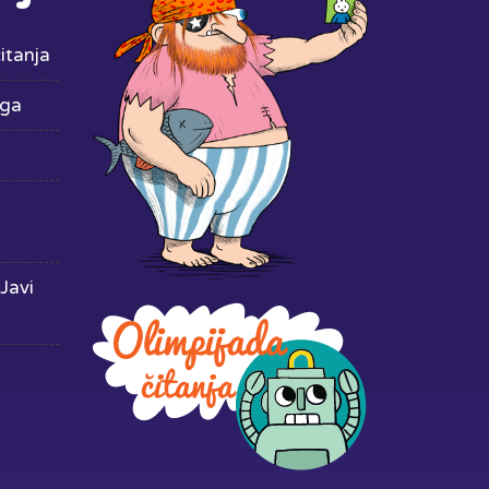
itanja
iga
Javi